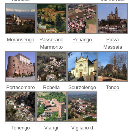
Moransengo
Passerano
Penango
Piova
Marmorito
Massaia
Portacomaro
Robella
Scurzolengo
Tonco
Tonengo
Vigliano d
Viarigi