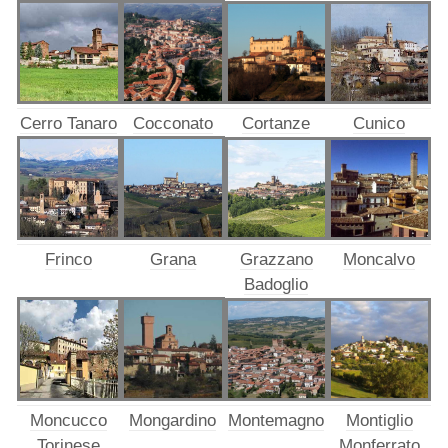
Cerro Tanaro
Cocconato
Cortanze
Cunico
Frinco
Grana
Grazzano
Moncalvo
Badoglio
Moncucco
Mongardino
Montemagno
Montiglio
Torinese
Monferrato