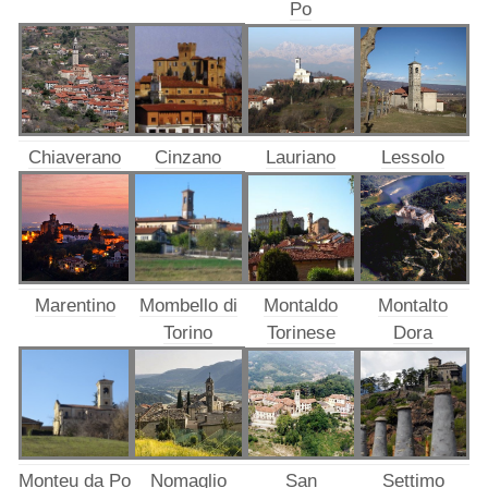
Po
Chiaverano
Cinzano
Lauriano
Lessolo
Marentino
Mombello di
Montaldo
Montalto
Torino
Torinese
Dora
Monteu da Po
Nomaglio
San
Settimo